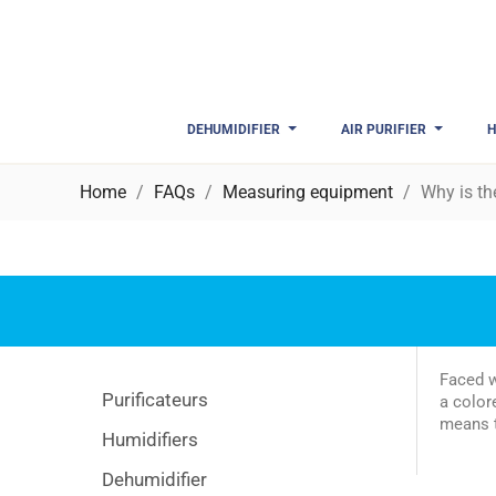
DEHUMIDIFIER
AIR PURIFIER
H
Home
FAQs
Measuring equipment
Why is th
Faced w
Purificateurs
a color
means t
Humidifiers
Dehumidifier