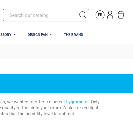
FR
ESSORY
DESIGN FAN
THE BRAND
sis, we wanted to offer a discreet
hygrometer
. Only
quality of the air in your room. A blue or red light
tes that the humidity level is optimal.