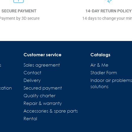
SECURE PAYMENT
14-DAY RETURN POLICY
Payment by 3D secure
14 days to change your mi
Customer service
Catalogs
s
Sales agreement
Air & Me
Contact
Stadler Form
Delivery
Indoor air problem
solutions
cation
Secured payment
Quality charter
Repair & warranty
Accessories & spare parts
tions
Rental
es de confidentialité, en garantissant la conformité avec les régl