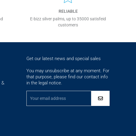
RELIABLE
nd
E-bizz silver palms, up to 35000 satisfeid
customers
Get our latest news and special sales
You may unsubscribe at any moment. For
that purpose, please find our contact info
in the legal notice.
s &
ementations. Personnalisez vos préférences pour contrôler la maniè