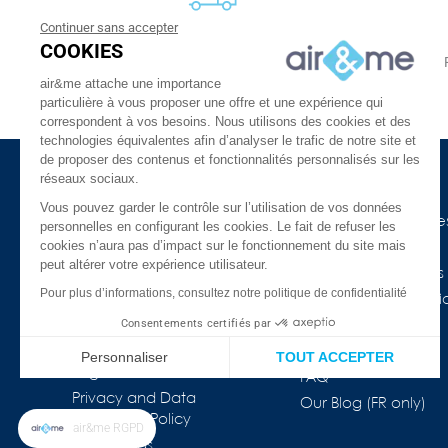
Continuer sans accepter
FREE DELIVERY
COOKIES
From 30 €
24 to 48h at home, or in relay
air&me attache une importance
particulière à vous proposer une offre et une expérience qui
correspondent à vos besoins. Nous utilisons des cookies et des
technologies équivalentes afin d’analyser le trafic de notre site et
de proposer des contenus et fonctionnalités personnalisés sur les
réseaux sociaux.
About Us
Need Help ?
Vous pouvez garder le contrôle sur l’utilisation de vos données
The company
Our indoor air guide
personnelles en configurant les cookies. Le fait de refuser les
cookies n’aura pas d’impact sur le fonctionnement du site mais
air&me in the press
Glossary
peut altérer votre expérience utilisateur.
Our Distributors
Connected devices
Pour plus d’informations, consultez notre politique de confidentialité
Customer reviews
COVID-19 & Air Purifi
★★★★★
Consentements certifiés par
Prices drop
Who are we ?
Best sales
Personnaliser
TOUT ACCEPTER
Legal information
FAQ
Plateforme de Gestion du Consentement : Personnalisez vos Op
Axeptio consent
Privacy and Data
Our Blog (FR only)
Protection Policy
Notre plateforme vous permet d'adapter et de gérer vos paramètr
air&me RGPD
Our brands