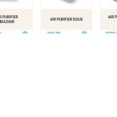
tions
R PURIFIER
AIR 
AIR PURIFIER DOUX
BULDAIR
es de confidentialité, en garantissant la conformité avec les régl
0
€69.90
€229.
(26)