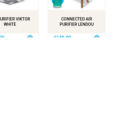
PURIFIER VIKTOR
CONNECTED AIR
WHITE
PURIFIER LENDOU
ementations. Personnalisez vos préférences pour contrôler la maniè
00
€149.90
(2)
(19)