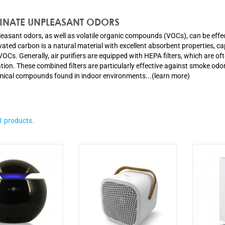
MINATE UNPLEASANT ODORS
easant odors, as well as volatile organic compounds (VOCs), can be effect
vated carbon is a natural material with excellent absorbent properties, c
 VOCs. Generally, air purifiers are equipped with HEPA filters, which are 
ration. These combined filters are particularly effective against smoke odo
ical compounds found in indoor environments...(learn more)
1 products.