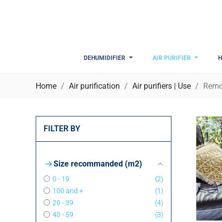
DEHUMIDIFIER
AIR PURIFIER
H
Home
Air purification
Air purifiers | Use
Remo
FILTER BY
Size recommanded (m2)
0 - 19
2
100 and +
1
20 - 39
4
40 - 59
3