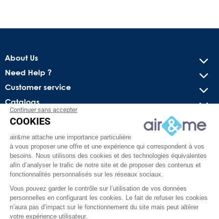
About Us
Need Help ?
Customer service
Catalogs
Continuer sans accepter
COOKIES
Get our latest news and special sales
air&me attache une importance particulière
You may unsubscribe at any moment. For that purpose, please
à vous proposer une offre et une expérience qui correspondent à vos
find our contact info in the legal notice.
besoins. Nous utilisons des cookies et des technologies équivalentes
afin d’analyser le trafic de notre site et de proposer des contenus et
fonctionnalités personnalisés sur les réseaux sociaux.
Vous pouvez garder le contrôle sur l’utilisation de vos données
personnelles en configurant les cookies. Le fait de refuser les cookies
n’aura pas d’impact sur le fonctionnement du site mais peut altérer
votre expérience utilisateur.