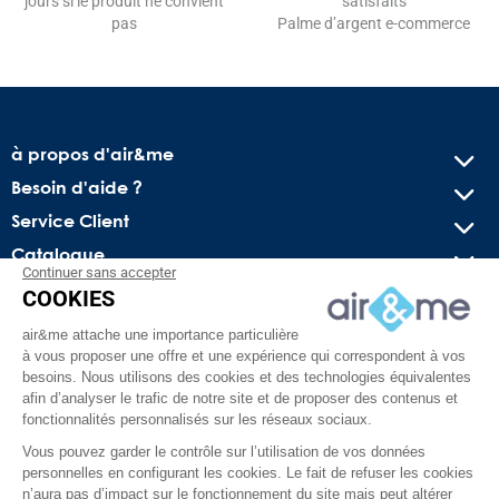
jours si le produit ne convient
satisfaits
pas
Palme d’argent e-commerce
à propos d'air&me
Besoin d'aide ?
Service Client
Catalogue
Continuer sans accepter
COOKIES
Recevez nos offres spéciales !
air&me attache une importance particulière
Conseils pratiques, bons plans exclusifs et actus sur l’air
à vous proposer une offre et une expérience qui correspondent à vos
intérieur. Pas de spam, juré !
besoins. Nous utilisons des cookies et des technologies équivalentes
afin d’analyser le trafic de notre site et de proposer des contenus et
fonctionnalités personnalisés sur les réseaux sociaux.
Vous pouvez garder le contrôle sur l’utilisation de vos données
personnelles en configurant les cookies. Le fait de refuser les cookies
n’aura pas d’impact sur le fonctionnement du site mais peut altérer