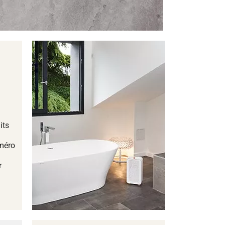
its
méro
r