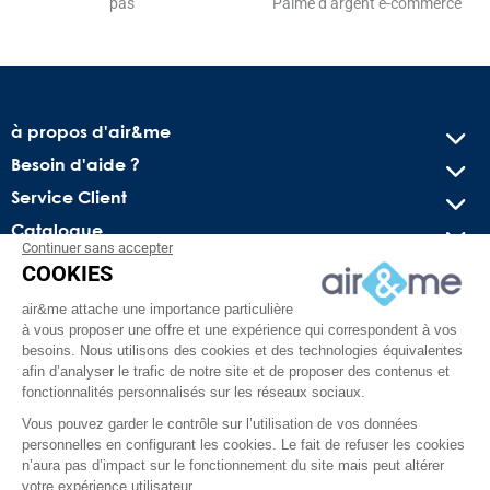
pas
Palme d’argent e-commerce
à propos d'air&me
Besoin d'aide ?
Service Client
Catalogue
Continuer sans accepter
COOKIES
Recevez nos offres spéciales !
air&me attache une importance particulière
Conseils pratiques, bons plans exclusifs et actus sur l’air
à vous proposer une offre et une expérience qui correspondent à vos
intérieur. Pas de spam, juré !
besoins. Nous utilisons des cookies et des technologies équivalentes
afin d’analyser le trafic de notre site et de proposer des contenus et
fonctionnalités personnalisés sur les réseaux sociaux.
Vous pouvez garder le contrôle sur l’utilisation de vos données
personnelles en configurant les cookies. Le fait de refuser les cookies
n’aura pas d’impact sur le fonctionnement du site mais peut altérer
votre expérience utilisateur.