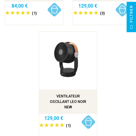
84,00 €
129,00 €
R
(1)
(3)
F
I
L
T
R
E
VENTILATEUR
OSCILLANT LEO NOIR
NEW
129,00 €
(1)