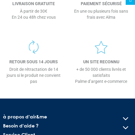
LIVRAISON GRATUITE
PAIEMENT SÉCURISÉ
À partir de 30€
En une ou plusieurs fois sans
En 24 ou 48h chez vous
frais avec Alma
RETOUR SOUS 14 JOURS
UN SITE RECONNU
Droit de rétractation de 14
+ de 50 000 clients livrés et
jours si le produit ne convient
satisfaits
pas
Palme d’argent e-commerce
à propos d'air&me
Besoin d'aide ?