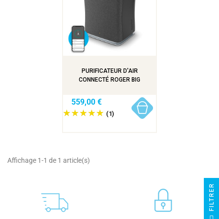
PURIFICATEUR D'AIR
CONNECTÉ ROGER BIG
559,00 €
(1)
Affichage 1-1 de 1 article(s)
R
F
I
L
T
R
E