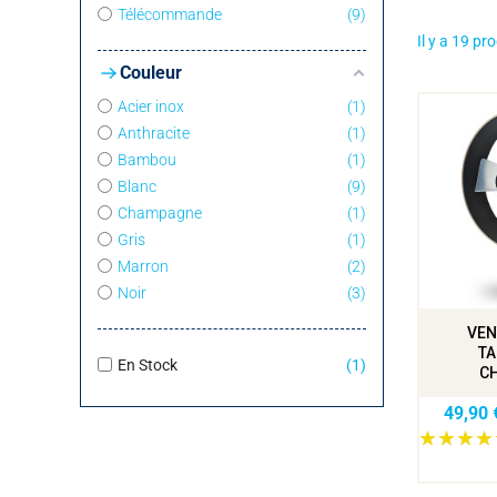
Télécommande
9
Il y a 19 pr
Couleur
Acier inox
1
Anthracite
1
Bambou
1
Blanc
9
Champagne
1
Gris
1
Marron
2
Noir
3
VEN
TA
En Stock
1
C
49,90 