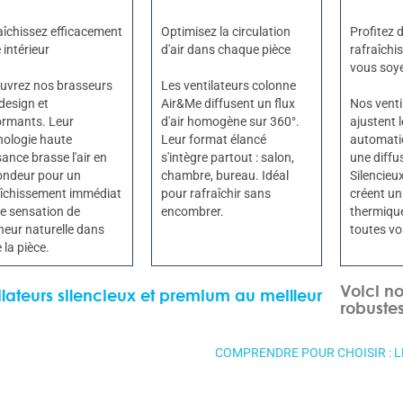
aîchissez efficacement
Optimisez la circulation
Profitez 
 intérieur
d'air dans chaque pièce
rafraîchi
vous soy
uvrez nos brasseurs
Les ventilateurs colonne
 design et
Air&Me diffusent un flux
Nos venti
ormants. Leur
d'air homogène sur 360°.
ajustent 
nologie haute
Leur format élancé
automati
ance brasse l'air en
s'intègre partout : salon,
une diffu
ondeur pour un
chambre, bureau. Idéal
Silencieux
aîchissement immédiat
pour rafraîchir sans
créent un
ne sensation de
encombrer.
thermiqu
heur naturelle dans
toutes vo
 la pièce.
Voici no
ilateurs silencieux et premium au meilleur
robuste
COMPRENDRE POUR CHOISIR : L