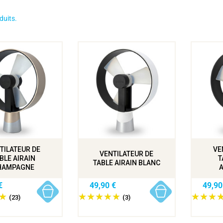
oduits.
TILATEUR DE
VE
VENTILATEUR DE
BLE AIRAIN
T
TABLE AIRAIN BLANC
HAMPAGNE
€
49,90 €
49,90
(23)
(3)