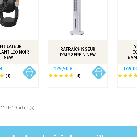
NTILATEUR
V
RAFRAÎCHISSEUR
LANT LEO NOIR
C
D'AIR SEREIN NEW
NEW
BAM
 €
129,90 €
169,0
(1)
(4)
12 de 19 article(s)