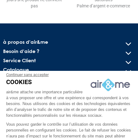
pas
Palme d’argent e-commerce
à propos d'air&me
Besoin d'aide ?
Service Client
Catalogue
Continuer sans accepter
COOKIES
Recevez nos offres spéciales !
air&me attache une importance particulière
Conseils pratiques, bons plans exclusifs et actus sur l’air
à vous proposer une offre et une expérience qui correspondent à vos
intérieur. Pas de spam, juré !
besoins. Nous utilisons des cookies et des technologies équivalentes
afin d’analyser le trafic de notre site et de proposer des contenus et
fonctionnalités personnalisés sur les réseaux sociaux.
Vous pouvez garder le contrôle sur l’utilisation de vos données
personnelles en configurant les cookies. Le fait de refuser les cookies
n’aura pas d’impact sur le fonctionnement du site mais peut altérer