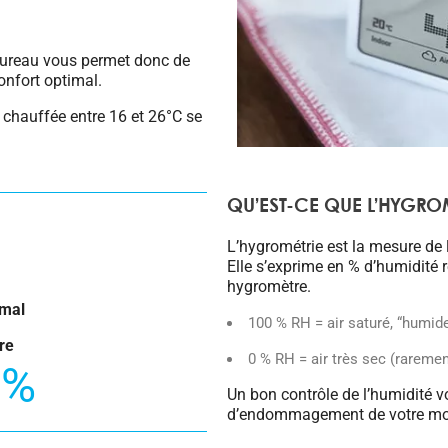
bureau vous permet donc de
confort optimal.
 chauffée entre 16 et 26°C se
QU’EST-CE QUE L’HYGRO
L’hygrométrie est la mesure de l
Elle s’exprime en % d’humidité r
hygromètre.
imal
100 % RH = air saturé, “humid
re
0 % RH = air très sec (rarement
0%
Un bon contrôle de l’humidité v
d’endommagement de votre mob