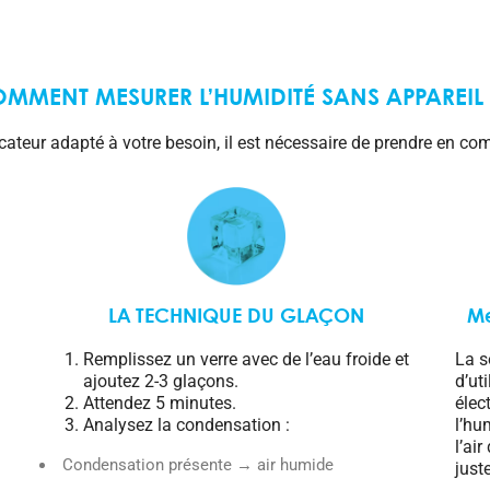
MMENT MESURER L’HUMIDITÉ SANS APPAREIL
icateur adapté à votre besoin, il est nécessaire de prendre en com
LA TECHNIQUE DU GLAÇON
Me
Remplissez un verre avec de l’eau froide et
La s
ajoutez 2-3 glaçons.
d’ut
Attendez 5 minutes.
élec
Analysez la condensation :
l’hu
l’ai
Condensation présente → air humide
just