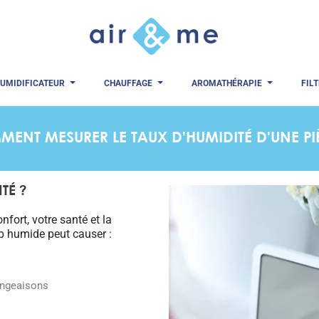
UMIDIFICATEUR
CHAUFFAGE
AROMATHÉRAPIE
FIL
ENT MESURER LE TAUX D’HUMIDITÉ D'UNE PI
TÉ ?
nfort, votre santé et la
rop humide peut causer :
angeaisons