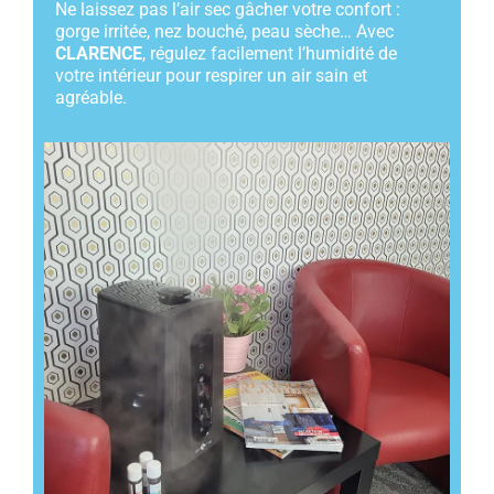
Ne laissez pas l’air sec gâcher votre confort :
gorge irritée, nez bouché, peau sèche… Avec
CLARENCE
, régulez facilement l’humidité de
votre intérieur pour respirer un air sain et
agréable.