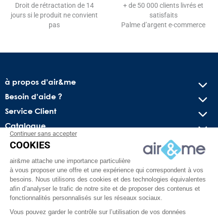
Droit de rétractation de 14
+ de 50 000 clients livrés et
jours si le produit ne convient
satisfaits
pas
Palme d’argent e-commerce
à propos d'air&me
Besoin d'aide ?
Service Client
Catalogue
Continuer sans accepter
COOKIES
Recevez nos offres spéciales !
air&me attache une importance particulière
Conseils pratiques, bons plans exclusifs et actus sur l’air
à vous proposer une offre et une expérience qui correspondent à vos
intérieur. Pas de spam, juré !
besoins. Nous utilisons des cookies et des technologies équivalentes
afin d’analyser le trafic de notre site et de proposer des contenus et
fonctionnalités personnalisés sur les réseaux sociaux.
Vous pouvez garder le contrôle sur l’utilisation de vos données