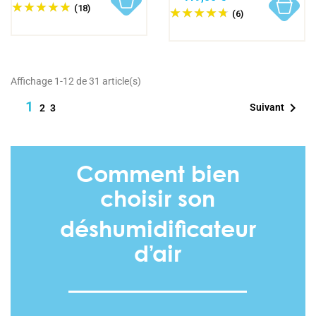
(18)
(6)
Affichage 1-12 de 31 article(s)
1

Suivant
2
3
Comment bien
choisir son
déshumidificateur
d’air