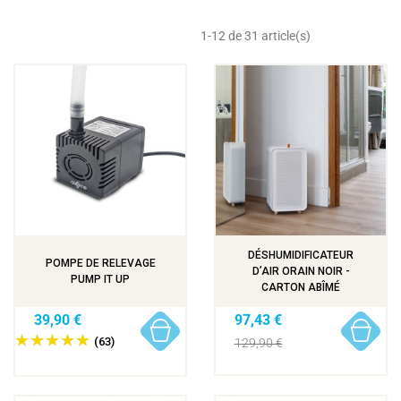
1-12 de 31 article(s)
DÉSHUMIDIFICATEUR
POMPE DE RELEVAGE
D’AIR ORAIN NOIR -
PUMP IT UP
CARTON ABÎMÉ
39,90 €
97,43 €
(63)
129,90 €