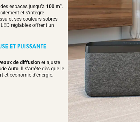
r des espaces jusqu’à
100 m²
.
acilement et s’intègre
issu et ses couleurs sobres
 LED réglables offrent un
SE ET PUISSANTE
veaux de diffusion
et ajuste
mode
Auto
. Il s’arrête dès que le
rt et économie d’énergie.