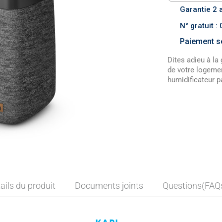
Garantie 2 
N° gratuit :
Paiement sé
Dites adieu à la
de votre logemen
humidificateur p
ails du produit
Documents joints
Questions(FAQ