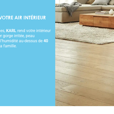
OTRE AIR INTÉRIEUR
nes,
KARL
rend votre intérieur
r gorge irritée, peau
l’humidité au-dessus de
40
a famille.