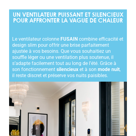
UN VENTILATEUR PUISSANT ET SILENCIEUX
POUR AFFRONTER LA VAGUE DE CHALEUR
Le ventilateur colonne
FUSAIN
combine efficacité et
design slim pour offrir une brise parfaitement
ajustée à vos besoins. Que vous souhaitiez un
souffle léger ou une ventilation plus soutenue, il
s’adapte facilement tout au long de l’été. Grâce à
son fonctionnement
silencieux
et à son
mode nuit
,
il reste discret et préserve vos nuits paisibles.