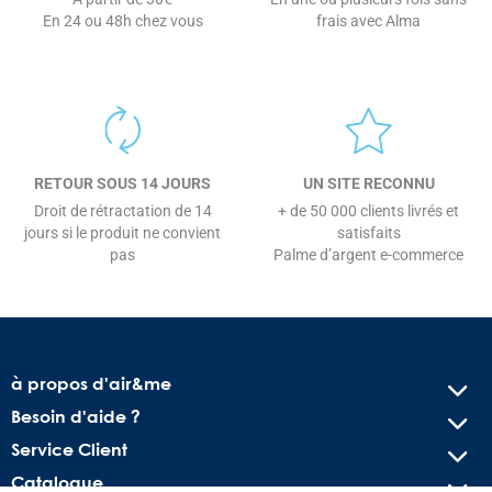
En 24 ou 48h chez vous
frais avec Alma
RETOUR SOUS 14 JOURS
UN SITE RECONNU
Droit de rétractation de 14
+ de 50 000 clients livrés et
jours si le produit ne convient
satisfaits
pas
Palme d’argent e-commerce
à propos d'air&me
Besoin d'aide ?
Service Client
Catalogue