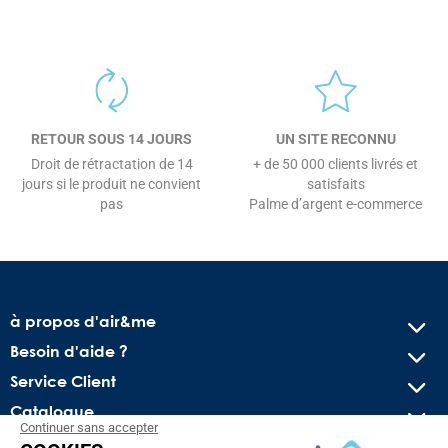
RETOUR SOUS 14 JOURS
UN SITE RECONNU
Droit de rétractation de 14
+ de 50 000 clients livrés et
jours si le produit ne convient
satisfaits
pas
Palme d’argent e-commerce
à propos d'air&me
Besoin d'aide ?
Service Client
Catalogue
Continuer sans accepter