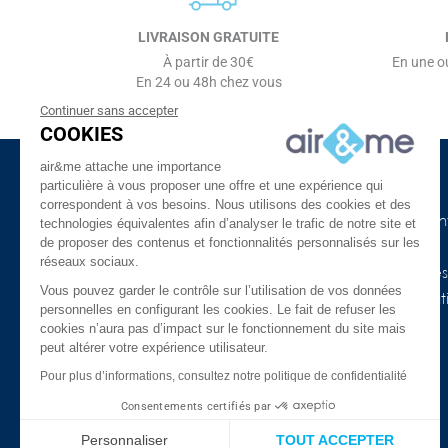
LIVRAISON GRATUITE
À partir de 30€
En une ou
En 24 ou 48h chez vous
Continuer sans accepter
COOKIES
air&me attache une importance
particulière à vous proposer une offre et une expérience qui
à propos d'air&me
Besoin d'aide ?
correspondent à vos besoins. Nous utilisons des cookies et des
La société
Nos guides de l'air in
technologies équivalentes afin d’analyser le trafic de notre site et
de proposer des contenus et fonctionnalités personnalisés sur les
Air&me dans la presse
Lexique
réseaux sociaux.
Les distributeurs air&me
Appareils connectés
Vous pouvez garder le contrôle sur l’utilisation de vos données
Avis Clients ★★★★★
COVID-19 & purificat
personnelles en configurant les cookies. Le fait de refuser les
l’air
Qui sommes-nous ?
cookies n’aura pas d’impact sur le fonctionnement du site mais
peut altérer votre expérience utilisateur.
Promotions
Mentions légales
Meilleures ventes
Pour plus d’informations, consultez notre politique de confidentialité
Confidentialité et données
personnelles
FAQ
Consentements certifiés par
Nos marques
Le blog
Personnaliser
TOUT ACCEPTER