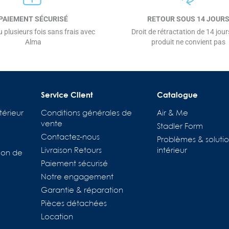
PAIEMENT SÉCURISÉ
RETOUR SOUS 14 JOUR
 plusieurs fois sans frais avec
Droit de rétractation de 14 jours
Alma
produit ne convient pas
Service Client
Catalogue
térieur
Conditions générales de
Air & Me
vente
Stadler Form
Contactez-nous
Problèmes & solutio
Livraison Retours
intérieur
ion de
Paiement sécurisé
Notre engagement
Garantie & réparation
Pièces détachées
Location