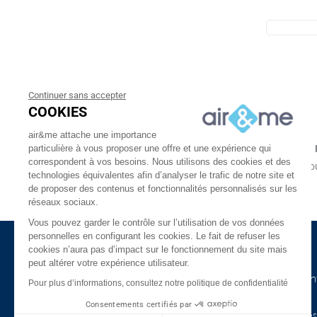
Continuer sans accepter
COOKIES
air&me attache une importance
particulière à vous proposer une offre et une expérience qui
LIVRAISON GRATUITE
correspondent à vos besoins. Nous utilisons des cookies et des
À partir de 30€
En une ou
technologies équivalentes afin d’analyser le trafic de notre site et
En 24 ou 48h chez vous
de proposer des contenus et fonctionnalités personnalisés sur les
réseaux sociaux.
Vous pouvez garder le contrôle sur l’utilisation de vos données
personnelles en configurant les cookies. Le fait de refuser les
cookies n’aura pas d’impact sur le fonctionnement du site mais
à propos d'air&me
Besoin d'aide ?
peut altérer votre expérience utilisateur.
La société
Nos guides de l'air in
Pour plus d’informations, consultez notre politique de confidentialité
Air&me dans la presse
Lexique
Consentements certifiés par
Les distributeurs air&me
Appareils connectés