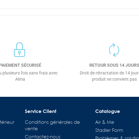
PAIEMENT SÉCURISÉ
RETOUR SOUS 14 JOUR
 plusieurs fois sans frais avec
Droit de rétractation de 14 jours
Alma
produit ne convient pas
Service Client
Catalogue
térieur
Conditions générales de
Air & Me
vente
Stadler Form
Contactez-nous
Problèmes & solutio