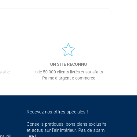
S
UN SITE RECONNU
 si le
+ de 50 000 clients livrés et satisfaits
Palme d’argent e-commerce
Recevez nos offres spéciales !
Conseils pratiques, bons plans exclusifs
et actus sur l’air intérieur. Pas de spam,
juré !
ns air