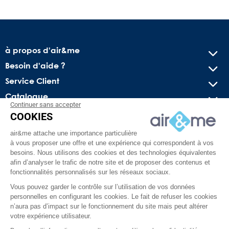
à propos d'air&me
Besoin d'aide ?
Service Client
Catalogue
Continuer sans accepter
COOKIES
Recevez nos offres spéciales !
air&me attache une importance particulière
Conseils pratiques, bons plans exclusifs et actus sur l’air
à vous proposer une offre et une expérience qui correspondent à vos
intérieur. Pas de spam, juré !
besoins. Nous utilisons des cookies et des technologies équivalentes
afin d’analyser le trafic de notre site et de proposer des contenus et
fonctionnalités personnalisés sur les réseaux sociaux.
Vous pouvez garder le contrôle sur l’utilisation de vos données
personnelles en configurant les cookies. Le fait de refuser les cookies
n’aura pas d’impact sur le fonctionnement du site mais peut altérer
votre expérience utilisateur.