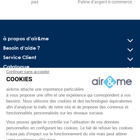
pas
Palme d’argent e-commerce
à propos d'air&me
Besoin d'aide ?
Service Client
Catalogue
Continuer sans accepter
COOKIES
Recevez nos offres spéciales !
air&me attache une importance particulière
Conseils pratiques, bons plans exclusifs et actus sur l’air
à vous proposer une offre et une expérience qui correspondent à vos
intérieur. Pas de spam, juré !
besoins. Nous utilisons des cookies et des technologies équivalentes
afin d’analyser le trafic de notre site et de proposer des contenus et
fonctionnalités personnalisés sur les réseaux sociaux.
Vous pouvez garder le contrôle sur l’utilisation de vos données
personnelles en configurant les cookies. Le fait de refuser les cookies
n’aura pas d’impact sur le fonctionnement du site mais peut altérer
votre expérience utilisateur.