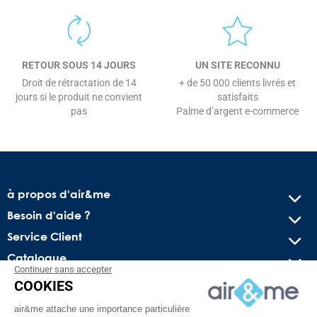
RETOUR SOUS 14 JOURS
UN SITE RECONNU
Droit de rétractation de 14
+ de 50 000 clients livrés et
jours si le produit ne convient
satisfaits
pas
Palme d’argent e-commerce
à propos d'air&me
Besoin d'aide ?
Service Client
Catalogue
Continuer sans accepter
COOKIES
Recevez nos offres spéciales !
air&me attache une importance particulière