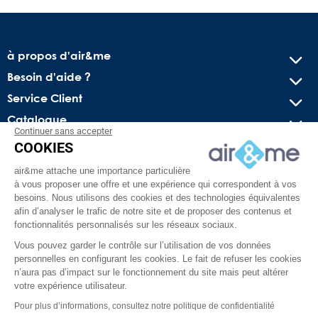
à propos d'air&me
Besoin d'aide ?
Service Client
Catalogue
Continuer sans accepter
COOKIES
Recevez nos offres spéciales !
air&me attache une importance particulière
Conseils pratiques, bons plans exclusifs et actus sur l’air
à vous proposer une offre et une expérience qui correspondent à vos
intérieur. Pas de spam, juré !
besoins. Nous utilisons des cookies et des technologies équivalentes
afin d’analyser le trafic de notre site et de proposer des contenus et
fonctionnalités personnalisés sur les réseaux sociaux.
Vous pouvez garder le contrôle sur l’utilisation de vos données
personnelles en configurant les cookies. Le fait de refuser les cookies
n’aura pas d’impact sur le fonctionnement du site mais peut altérer
votre expérience utilisateur.
Pour plus d’informations, consultez notre politique de confidentialité
Facebook
YouTube
Pinterest
Instagram
TikTok