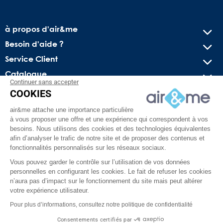
à propos d'air&me
Besoin d'aide ?
Service Client
Catalogue
Continuer sans accepter
COOKIES
Recevez nos offres spéciales !
air&me attache une importance particulière
Conseils pratiques, bons plans exclusifs et actus sur l’air
à vous proposer une offre et une expérience qui correspondent à vos
intérieur. Pas de spam, juré !
besoins. Nous utilisons des cookies et des technologies équivalentes
afin d’analyser le trafic de notre site et de proposer des contenus et
fonctionnalités personnalisés sur les réseaux sociaux.
Vous pouvez garder le contrôle sur l’utilisation de vos données
personnelles en configurant les cookies. Le fait de refuser les cookies
n’aura pas d’impact sur le fonctionnement du site mais peut altérer
votre expérience utilisateur.
Pour plus d’informations, consultez notre politique de confidentialité
Facebook
YouTube
Pinterest
Instagram
TikTok
Consentements certifiés par