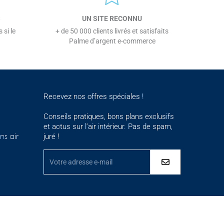
S
UN SITE RECONNU
 si le
+ de 50 000 clients livrés et satisfaits
Palme d’argent e-commerce
Recevez nos offres spéciales !
Conseils pratiques, bons plans exclusifs
et actus sur l’air intérieur. Pas de spam,
juré !
ns air
ementations. Personnalisez vos préférences pour contrôler la maniè