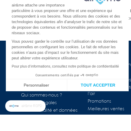
air&me attache une importance
particulière à vous proposer une offre et une expérience qui
LIVRAISON GRATUITE
correspondent à vos besoins. Nous utilisons des cookies et des
À partir de 30€
En une ou
technologies équivalentes afin d’analyser le trafic de notre site et
En 24 ou 48h chez vous
de proposer des contenus et fonctionnalités personnalisés sur les
réseaux sociaux.
Vous pouvez garder le contrôle sur l’utilisation de vos données
personnelles en configurant les cookies. Le fait de refuser les
cookies n’aura pas d’impact sur le fonctionnement du site mais
à propos d'air&me
Besoin d'aide ?
peut altérer votre expérience utilisateur.
La société
Nos guides de l'air in
Pour plus d’informations, consultez notre politique de confidentialité
Air&me dans la presse
Lexique
Consentements certifiés par
Les distributeurs air&me
Appareils connectés
Personnaliser
TOUT ACCEPTER
Avis Clients ★★★★★
COVID-19 & purificat
l’air
Plateforme de Gestion du Consentement : Personnalisez vos Op
Axeptio consent
Qui sommes-nous ?
Promotions
Mentions légales
Notre plateforme vous permet d'adapter et de gérer vos paramètr
air&me RGPD
Meilleures ventes
Confidentialité et données
personnelles
FAQ
Nos marques
Le blog