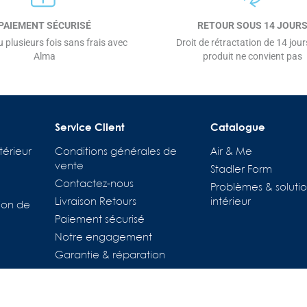
PAIEMENT SÉCURISÉ
RETOUR SOUS 14 JOUR
 plusieurs fois sans frais avec
Droit de rétractation de 14 jours
Alma
produit ne convient pas
Service Client
Catalogue
térieur
Conditions générales de
Air & Me
vente
Stadler Form
Contactez-nous
Problèmes & solutio
Livraison Retours
intérieur
ion de
Paiement sécurisé
tions
Notre engagement
es de confidentialité, en garantissant la conformité avec les régl
Garantie & réparation
Pièces détachées
Location