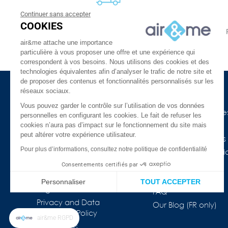
Continuer sans accepter
FREE DELIVERY
COOKIES
From 30 €
24 to 48h at home, or in relay
air&me attache une importance
particulière à vous proposer une offre et une expérience qui
correspondent à vos besoins. Nous utilisons des cookies et des
technologies équivalentes afin d’analyser le trafic de notre site et
de proposer des contenus et fonctionnalités personnalisés sur les
réseaux sociaux.
About Us
Need Help ?
Vous pouvez garder le contrôle sur l’utilisation de vos données
The company
Our indoor air guide
personnelles en configurant les cookies. Le fait de refuser les
cookies n’aura pas d’impact sur le fonctionnement du site mais
air&me in the press
Glossary
peut altérer votre expérience utilisateur.
Our Distributors
Connected devices
Pour plus d’informations, consultez notre politique de confidentialité
Customer reviews
COVID-19 & Air Purifi
★★★★★
Consentements certifiés par
Prices drop
Who are we ?
Best sales
Personnaliser
TOUT ACCEPTER
Legal information
FAQ
Plateforme de Gestion du Consentement : Personnalisez vos Op
Axeptio consent
Privacy and Data
Our Blog (FR only)
Protection Policy
Notre plateforme vous permet d'adapter et de gérer vos paramètr
air&me RGPD
Our brands