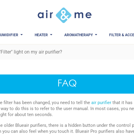
UMIDIFIER
HEATER
AROMATHERAPY
FILTER & ACC
Filter" light on my air purifier?
FAQ
e filter has been changed, you need to tell the
air purifier
that it has
 way to do this is to refer to the user manual. In most cases, you nee
 light for about ten seconds.
 older Blueair purifiers, there is a hidden button under the control 
h you can also feel when you touch it. Blueair Pro purifiers also hav