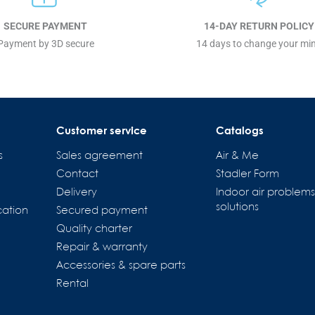
SECURE PAYMENT
14-DAY RETURN POLICY
Payment by 3D secure
14 days to change your mi
Customer service
Catalogs
s
Sales agreement
Air & Me
Contact
Stadler Form
Delivery
Indoor air problem
solutions
cation
Secured payment
Quality charter
Repair & warranty
Accessories & spare parts
tions
Rental
es de confidentialité, en garantissant la conformité avec les régl