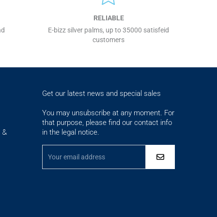
RELIABLE
nd
E-bizz silver palms, up to 35000 satisfeid
customers
Get our latest news and special sales
You may unsubscribe at any moment. For
that purpose, please find our contact info
in the legal notice.
s &
ementations. Personnalisez vos préférences pour contrôler la maniè