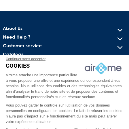
About Us
Need Help ?
Customer service
Catalogs
Continuer sans accepter
COOKIES
Get our latest news and special sales
air&me attache une importance particulière
You may unsubscribe at any moment. For that purpose, please
à vous proposer une offre et une expérience qui correspondent à vos
find our contact info in the legal notice.
besoins. Nous utilisons des cookies et des technologies équivalentes
afin d’analyser le trafic de notre site et de proposer des contenus et
fonctionnalités personnalisés sur les réseaux sociaux.
Vous pouvez garder le contrôle sur l’utilisation de vos données
personnelles en configurant les cookies. Le fait de refuser les cookies
n’aura pas d’impact sur le fonctionnement du site mais peut altérer
votre expérience utilisateur.