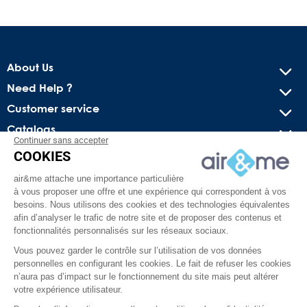
About Us
Need Help ?
Customer service
Catalogs
Continuer sans accepter
COOKIES
Get our latest news and special sales
air&me attache une importance particulière
You may unsubscribe at any moment. For that purpose, please
à vous proposer une offre et une expérience qui correspondent à vos
find our contact info in the legal notice.
besoins. Nous utilisons des cookies et des technologies équivalentes
afin d’analyser le trafic de notre site et de proposer des contenus et
fonctionnalités personnalisés sur les réseaux sociaux.
Vous pouvez garder le contrôle sur l’utilisation de vos données
personnelles en configurant les cookies. Le fait de refuser les cookies
n’aura pas d’impact sur le fonctionnement du site mais peut altérer
votre expérience utilisateur.