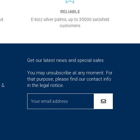
RELIABLE
nd
E-bizz silver palms, up to 35000 satisfeid
customers
Get our latest news and special sales
You may unsubscribe at any moment. For
that purpose, please find our contact info
in the legal notice.
s &
ementations. Personnalisez vos préférences pour contrôler la maniè