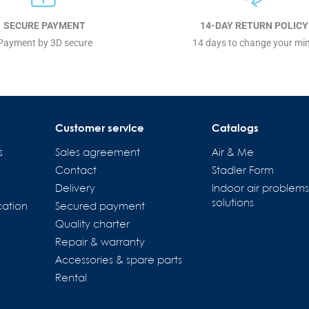
SECURE PAYMENT
14-DAY RETURN POLICY
Payment by 3D secure
14 days to change your mi
Customer service
Catalogs
s
Sales agreement
Air & Me
Contact
Stadler Form
Delivery
Indoor air problem
solutions
cation
Secured payment
Quality charter
Repair & warranty
Accessories & spare parts
tions
Rental
es de confidentialité, en garantissant la conformité avec les régl