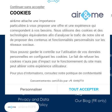
Continuer sans accepter
FREE DELIVERY
COOKIES
From 30 €
24 to 48h at home, or in relay
air&me attache une importance
particulière à vous proposer une offre et une expérience qui
correspondent à vos besoins. Nous utilisons des cookies et des
technologies équivalentes afin d’analyser le trafic de notre site et
de proposer des contenus et fonctionnalités personnalisés sur les
réseaux sociaux.
About Us
Need Help ?
Vous pouvez garder le contrôle sur l’utilisation de vos données
The company
Our indoor air guide
personnelles en configurant les cookies. Le fait de refuser les
cookies n’aura pas d’impact sur le fonctionnement du site mais
air&me in the press
Glossary
peut altérer votre expérience utilisateur.
Our Distributors
Connected devices
Pour plus d’informations, consultez notre politique de confidentialité
Customer reviews
COVID-19 & Air Purifi
★★★★★
Consentements certifiés par
Prices drop
Who are we ?
Best sales
Personnaliser
TOUT ACCEPTER
Legal information
FAQ
Plateforme de Gestion du Consentement : Personnalisez vos Op
Axeptio consent
Privacy and Data
Our Blog (FR only)
Protection Policy
Notre plateforme vous permet d'adapter et de gérer vos paramètr
air&me RGPD
Our brands