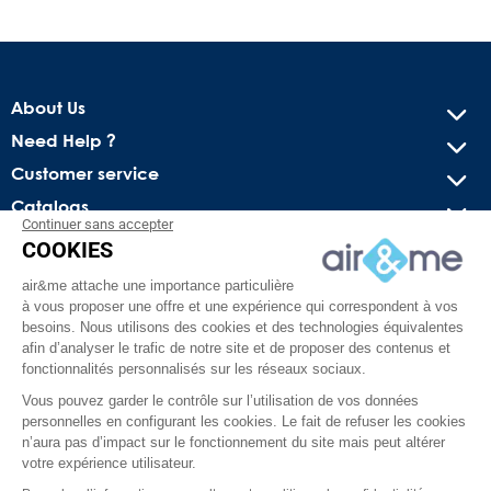
About Us
Need Help ?
Customer service
Catalogs
Continuer sans accepter
COOKIES
Get our latest news and special sales
air&me attache une importance particulière
You may unsubscribe at any moment. For that purpose, please
à vous proposer une offre et une expérience qui correspondent à vos
find our contact info in the legal notice.
besoins. Nous utilisons des cookies et des technologies équivalentes
afin d’analyser le trafic de notre site et de proposer des contenus et
fonctionnalités personnalisés sur les réseaux sociaux.
Vous pouvez garder le contrôle sur l’utilisation de vos données
personnelles en configurant les cookies. Le fait de refuser les cookies
n’aura pas d’impact sur le fonctionnement du site mais peut altérer
votre expérience utilisateur.