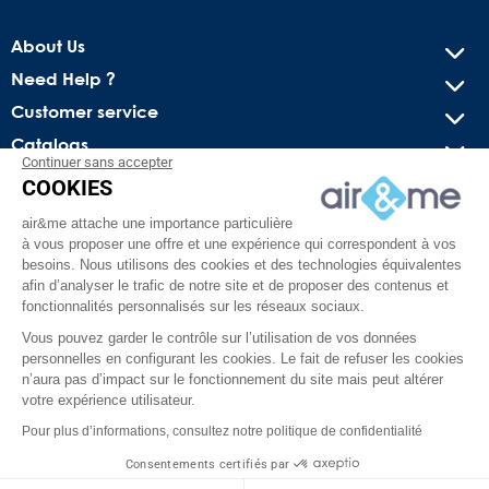
About Us
Need Help ?
Customer service
Catalogs
Continuer sans accepter
COOKIES
Get our latest news and special sales
air&me attache une importance particulière
You may unsubscribe at any moment. For that purpose, please
à vous proposer une offre et une expérience qui correspondent à vos
find our contact info in the legal notice.
besoins. Nous utilisons des cookies et des technologies équivalentes
afin d’analyser le trafic de notre site et de proposer des contenus et
fonctionnalités personnalisés sur les réseaux sociaux.
Vous pouvez garder le contrôle sur l’utilisation de vos données
personnelles en configurant les cookies. Le fait de refuser les cookies
n’aura pas d’impact sur le fonctionnement du site mais peut altérer
votre expérience utilisateur.
Pour plus d’informations, consultez notre politique de confidentialité
Facebook
YouTube
Pinterest
Instagram
TikTok
Consentements certifiés par