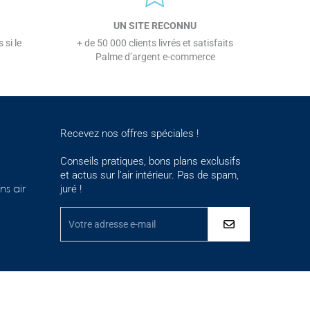
S
UN SITE RECONNU
 si le
+ de 50 000 clients livrés et satisfaits
Palme d’argent e-commerce
Recevez nos offres spéciales !
Conseils pratiques, bons plans exclusifs
et actus sur l’air intérieur. Pas de spam,
juré !
ns air
ementations. Personnalisez vos préférences pour contrôler la maniè