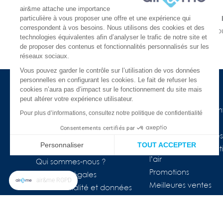
air&me attache une importance
particulière à vous proposer une offre et une expérience qui
LIVRAISON GRATUITE
correspondent à vos besoins. Nous utilisons des cookies et des
À partir de 30€
En une ou
technologies équivalentes afin d’analyser le trafic de notre site et
En 24 ou 48h chez vous
de proposer des contenus et fonctionnalités personnalisés sur les
réseaux sociaux.
Vous pouvez garder le contrôle sur l’utilisation de vos données
personnelles en configurant les cookies. Le fait de refuser les
cookies n’aura pas d’impact sur le fonctionnement du site mais
à propos d'air&me
Besoin d'aide ?
peut altérer votre expérience utilisateur.
La société
Nos guides de l'air in
Pour plus d’informations, consultez notre politique de confidentialité
Air&me dans la presse
Lexique
Consentements certifiés par
Les distributeurs air&me
Appareils connectés
Personnaliser
TOUT ACCEPTER
Avis Clients ★★★★★
COVID-19 & purificat
l’air
Plateforme de Gestion du Consentement : Personnalisez vos Op
Axeptio consent
Qui sommes-nous ?
Promotions
Mentions légales
Notre plateforme vous permet d'adapter et de gérer vos paramètr
air&me RGPD
Meilleures ventes
Confidentialité et données
personnelles
FAQ
Nos marques
Le blog