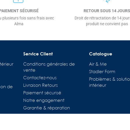
PAIEMENT SÉCURISÉ
RETOUR SOUS 14 JOUR
 plusieurs fois sans frais avec
Droit de rétractation de 14 jours
Alma
produit ne convient pas
Service Client
Catalogue
térieur
Conditions générales de
Air & Me
vente
Stadler Form
Contactez-nous
Problèmes & solutio
Livraison Retours
intérieur
ion de
Paiement sécurisé
tions
Notre engagement
es de confidentialité, en garantissant la conformité avec les régl
Garantie & réparation
Pièces détachées
Location