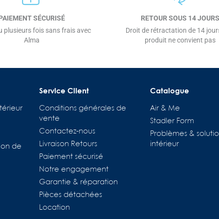
PAIEMENT SÉCURISÉ
RETOUR SOUS 14 JOUR
 plusieurs fois sans frais avec
Droit de rétractation de 14 jours
Alma
produit ne convient pas
Service Client
Catalogue
térieur
Conditions générales de
Air & Me
vente
Stadler Form
Contactez-nous
Problèmes & solutio
Livraison Retours
intérieur
ion de
Paiement sécurisé
Notre engagement
Garantie & réparation
Pièces détachées
Location