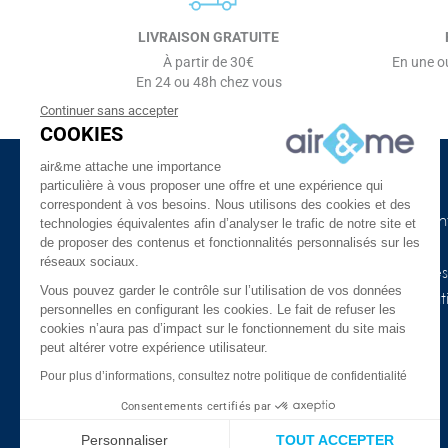
LIVRAISON GRATUITE
À partir de 30€
En une ou
En 24 ou 48h chez vous
Continuer sans accepter
COOKIES
air&me attache une importance
particulière à vous proposer une offre et une expérience qui
à propos d'air&me
Besoin d'aide ?
correspondent à vos besoins. Nous utilisons des cookies et des
La société
Nos guides de l'air in
technologies équivalentes afin d’analyser le trafic de notre site et
de proposer des contenus et fonctionnalités personnalisés sur les
Air&me dans la presse
Lexique
réseaux sociaux.
Les distributeurs air&me
Appareils connectés
Vous pouvez garder le contrôle sur l’utilisation de vos données
Avis Clients ★★★★★
COVID-19 & purificat
personnelles en configurant les cookies. Le fait de refuser les
l’air
Qui sommes-nous ?
cookies n’aura pas d’impact sur le fonctionnement du site mais
peut altérer votre expérience utilisateur.
Promotions
Mentions légales
Meilleures ventes
Pour plus d’informations, consultez notre politique de confidentialité
Confidentialité et données
personnelles
FAQ
Consentements certifiés par
Nos marques
Le blog
Personnaliser
TOUT ACCEPTER