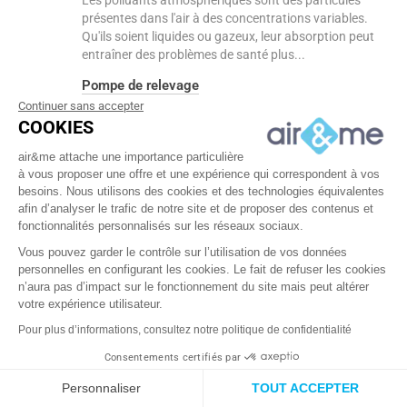
Les polluants atmosphériques sont des particules
présentes dans l'air à des concentrations variables.
Qu'ils soient liquides ou gazeux, leur absorption peut
entraîner des problèmes de santé plus...
Pompe de relevage
Continuer sans accepter
Une pompe de relevage est un dispositif conçu pour
COOKIES
évacuer l’eau collectée dans le réservoir de
déshumidificateurs d'air ou de climatiseurs , également
air&me attache une importance particulière
appelée condensat. Contrairement au...
à vous proposer une offre et une expérience qui correspondent à vos
besoins. Nous utilisons des cookies et des technologies équivalentes
Poussière
afin d’analyser le trafic de notre site et de proposer des contenus et
La poussière est une combinaison de différents
fonctionnalités personnalisés sur les réseaux sociaux.
éléments en suspension dans l'air, regroupés grâce à
Vous pouvez garder le contrôle sur l’utilisation de vos données
l'électricité statique. Elle est généralement constituée de
personnelles en configurant les cookies. Le fait de refuser les cookies
fibres textiles, de spores de...
n’aura pas d’impact sur le fonctionnement du site mais peut altérer
Précipitateur électrostatique
votre expérience utilisateur.
Le précipitateur électrostatique est un dispositif qui
Pour plus d’informations, consultez notre politique de confidentialité
élimine efficacement les particules en suspension dans
Consentements certifiés par
l'air, telles que la poussière, les polluants, et les
allergènes. Ce système...
air&me RGPD
Personnaliser
TOUT ACCEPTER