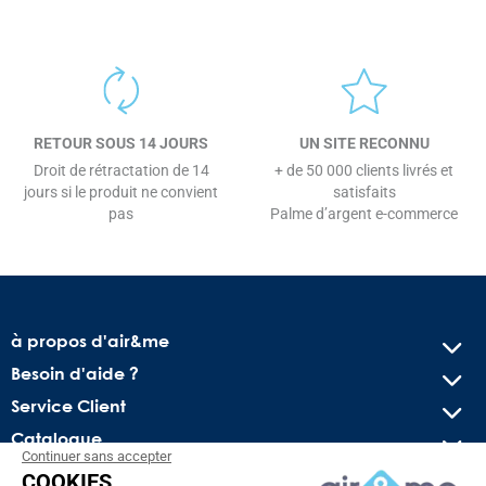
RETOUR SOUS 14 JOURS
UN SITE RECONNU
Droit de rétractation de 14
+ de 50 000 clients livrés et
jours si le produit ne convient
satisfaits
pas
Palme d’argent e-commerce
à propos d'air&me
Besoin d'aide ?
Service Client
Catalogue
Continuer sans accepter
COOKIES