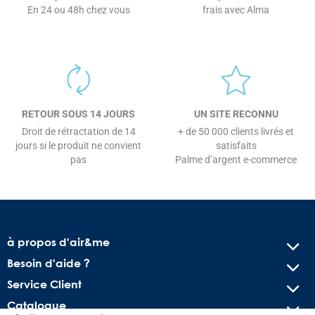
En 24 ou 48h chez vous
frais avec Alma
RETOUR SOUS 14 JOURS
UN SITE RECONNU
Droit de rétractation de 14
+ de 50 000 clients livrés et
jours si le produit ne convient
satisfaits
pas
Palme d’argent e-commerce
à propos d'air&me
Besoin d'aide ?
Service Client
Catalogue