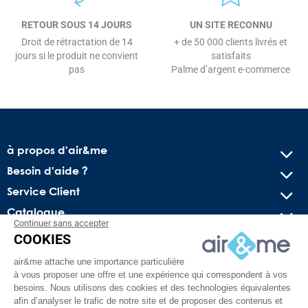
RETOUR SOUS 14 JOURS
UN SITE RECONNU
Droit de rétractation de 14
+ de 50 000 clients livrés et
jours si le produit ne convient
satisfaits
pas
Palme d’argent e-commerce
à propos d'air&me
Besoin d'aide ?
Service Client
Catalogue
Continuer sans accepter
COOKIES
Recevez nos offres spéciales !
air&me attache une importance particulière
Conseils pratiques, bons plans exclusifs et actus sur l’air
à vous proposer une offre et une expérience qui correspondent à vos
intérieur. Pas de spam, juré !
besoins. Nous utilisons des cookies et des technologies équivalentes
afin d’analyser le trafic de notre site et de proposer des contenus et