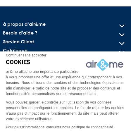
à propos d'air&me
Besoin d'aide ?
Service Client
Catalogue
Continuer sans accepter
COOKIES
Recevez nos offres spéciales !
air&me attache une importance particulière
Conseils pratiques, bons plans exclusifs et actus sur l’air
à vous proposer une offre et une expérience qui correspondent à vos
intérieur. Pas de spam, juré !
besoins. Nous utilisons des cookies et des technologies équivalentes
afin d’analyser le trafic de notre site et de proposer des contenus et
fonctionnalités personnalisés sur les réseaux sociaux.
Vous pouvez garder le contrôle sur l’utilisation de vos données
personnelles en configurant les cookies. Le fait de refuser les cookies
n’aura pas d’impact sur le fonctionnement du site mais peut altérer
votre expérience utilisateur.
Pour plus d’informations, consultez notre politique de confidentialité
Facebook
YouTube
Pinterest
Instagram
TikTok