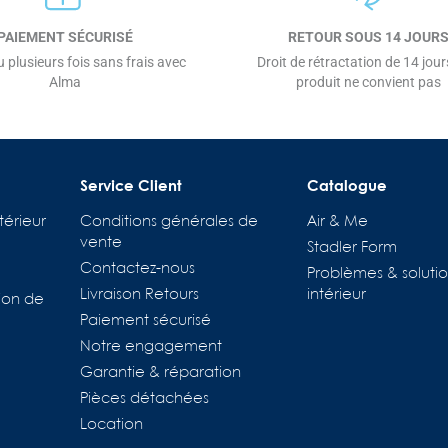
PAIEMENT SÉCURISÉ
RETOUR SOUS 14 JOUR
 plusieurs fois sans frais avec
Droit de rétractation de 14 jours
Alma
produit ne convient pas
Service Client
Catalogue
térieur
Conditions générales de
Air & Me
vente
Stadler Form
Contactez-nous
Problèmes & solutio
Livraison Retours
intérieur
ion de
Paiement sécurisé
Notre engagement
Garantie & réparation
Pièces détachées
Location