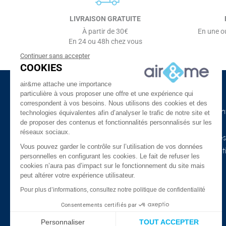
LIVRAISON GRATUITE
À partir de 30€
En une ou
En 24 ou 48h chez vous
Continuer sans accepter
COOKIES
air&me attache une importance
particulière à vous proposer une offre et une expérience qui
à propos d'air&me
Besoin d'aide ?
correspondent à vos besoins. Nous utilisons des cookies et des
La société
Nos guides de l'air in
technologies équivalentes afin d’analyser le trafic de notre site et
de proposer des contenus et fonctionnalités personnalisés sur les
Air&me dans la presse
Lexique
réseaux sociaux.
Les distributeurs air&me
Appareils connectés
Vous pouvez garder le contrôle sur l’utilisation de vos données
Avis Clients ★★★★★
COVID-19 & purificat
personnelles en configurant les cookies. Le fait de refuser les
l’air
Qui sommes-nous ?
cookies n’aura pas d’impact sur le fonctionnement du site mais
peut altérer votre expérience utilisateur.
Promotions
Mentions légales
Meilleures ventes
Pour plus d’informations, consultez notre politique de confidentialité
Confidentialité et données
personnelles
FAQ
Consentements certifiés par
Nos marques
Le blog
Personnaliser
TOUT ACCEPTER