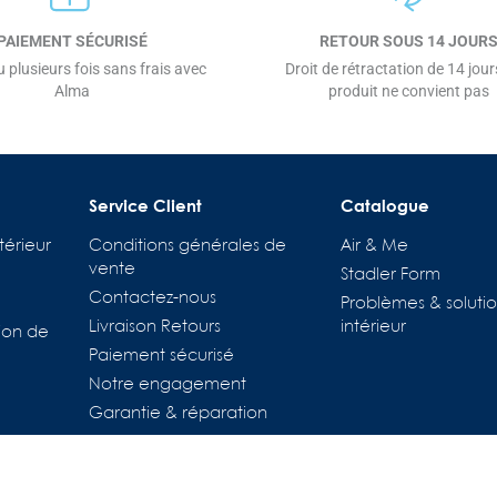
PAIEMENT SÉCURISÉ
RETOUR SOUS 14 JOUR
 plusieurs fois sans frais avec
Droit de rétractation de 14 jours
Alma
produit ne convient pas
Service Client
Catalogue
térieur
Conditions générales de
Air & Me
vente
Stadler Form
Contactez-nous
Problèmes & solutio
Livraison Retours
intérieur
ion de
Paiement sécurisé
tions
Notre engagement
es de confidentialité, en garantissant la conformité avec les régl
Garantie & réparation
Pièces détachées
Location