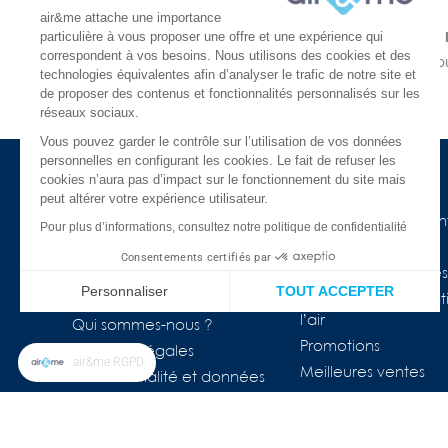
air&me attache une importance
particulière à vous proposer une offre et une expérience qui
LIVRAISON GRATUITE
correspondent à vos besoins. Nous utilisons des cookies et des
À partir de 30€
En une ou
technologies équivalentes afin d’analyser le trafic de notre site et
En 24 ou 48h chez vous
de proposer des contenus et fonctionnalités personnalisés sur les
réseaux sociaux.
Vous pouvez garder le contrôle sur l’utilisation de vos données
personnelles en configurant les cookies. Le fait de refuser les
cookies n’aura pas d’impact sur le fonctionnement du site mais
à propos d'air&me
Besoin d'aide ?
peut altérer votre expérience utilisateur.
La société
Nos guides de l'air in
Pour plus d’informations, consultez notre politique de confidentialité
Air&me dans la presse
Lexique
Consentements certifiés par
Les distributeurs air&me
Appareils connectés
Personnaliser
TOUT ACCEPTER
Avis Clients ★★★★★
COVID-19 & purificat
l’air
Plateforme de Gestion du Consentement : Personnalisez vos Op
Axeptio consent
Qui sommes-nous ?
Promotions
Mentions légales
Notre plateforme vous permet d'adapter et de gérer vos paramètr
air&me RGPD
Meilleures ventes
Confidentialité et données
personnelles
FAQ
Nos marques
Le blog