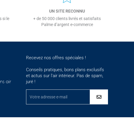
S
UN SITE RECONNU
 si le
+ de 50 000 clients livrés et satisfaits
Palme d’argent e-commerce
Recevez nos offres spéciales !
Conseils pratiques, bons plans exclusifs
et actus sur l’air intérieur. Pas de spam,
juré !
ns air
ementations. Personnalisez vos préférences pour contrôler la maniè