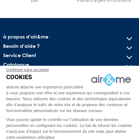
pas
Palme d’argent e-commerce
à propos d'air&me
Besoin d'aide ?
Service Client
Catalogue
Continuer sans accepter
COOKIES
Recevez nos offres spéciales !
air&me attache une importance particulière
Conseils pratiques, bons plans exclusifs et actus sur l’air
à vous proposer une offre et une expérience qui correspondent à vos
intérieur. Pas de spam, juré !
besoins. Nous utilisons des cookies et des technologies équivalentes
afin d’analyser le trafic de notre site et de proposer des contenus et
fonctionnalités personnalisés sur les réseaux sociaux.
Vous pouvez garder le contrôle sur l’utilisation de vos données
personnelles en configurant les cookies. Le fait de refuser les cookies
n’aura pas d’impact sur le fonctionnement du site mais peut altérer
votre expérience utilisateur.