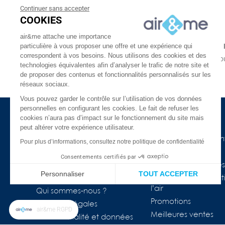
Continuer sans accepter
COOKIES
air&me attache une importance
particulière à vous proposer une offre et une expérience qui
LIVRAISON GRATUITE
correspondent à vos besoins. Nous utilisons des cookies et des
À partir de 30€
En une ou
technologies équivalentes afin d’analyser le trafic de notre site et
En 24 ou 48h chez vous
de proposer des contenus et fonctionnalités personnalisés sur les
réseaux sociaux.
Vous pouvez garder le contrôle sur l’utilisation de vos données
personnelles en configurant les cookies. Le fait de refuser les
cookies n’aura pas d’impact sur le fonctionnement du site mais
à propos d'air&me
Besoin d'aide ?
peut altérer votre expérience utilisateur.
La société
Nos guides de l'air in
Pour plus d’informations, consultez notre politique de confidentialité
Air&me dans la presse
Lexique
Consentements certifiés par
Les distributeurs air&me
Appareils connectés
Personnaliser
TOUT ACCEPTER
Avis Clients ★★★★★
COVID-19 & purificat
Plateforme de Gestion du Consentement : Personnalisez vos Op
l’air
Axeptio consent
Qui sommes-nous ?
Promotions
Mentions légales
Notre plateforme vous permet d'adapter et de gérer vos paramètr
air&me RGPD
Meilleures ventes
Confidentialité et données