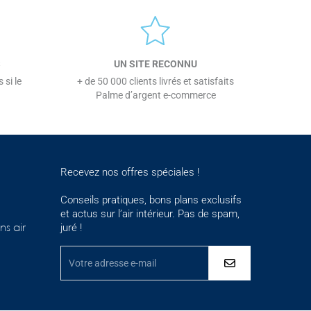
S
UN SITE RECONNU
 si le
+ de 50 000 clients livrés et satisfaits
Palme d’argent e-commerce
Recevez nos offres spéciales !
Conseils pratiques, bons plans exclusifs
et actus sur l’air intérieur. Pas de spam,
juré !
ns air
ementations. Personnalisez vos préférences pour contrôler la maniè