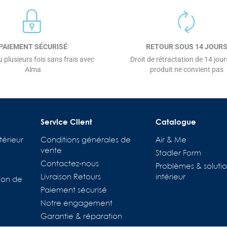
PAIEMENT SÉCURISÉ
RETOUR SOUS 14 JOUR
 plusieurs fois sans frais avec
Droit de rétractation de 14 jours
Alma
produit ne convient pas
Service Client
Catalogue
térieur
Conditions générales de
Air & Me
vente
Stadler Form
Contactez-nous
Problèmes & solutio
Livraison Retours
intérieur
ion de
tions
Paiement sécurisé
Notre engagement
es de confidentialité, en garantissant la conformité avec les régl
Garantie & réparation