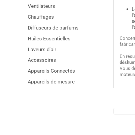
Ventilateurs
L
l
Chauffages
s
l
Diffuseurs de parfums
Huiles Essentielles
Concerna
fabrica
Laveurs d'air
En résu
Accessoires
déshumi
Vous de
Appareils Connectés
moteur
Appareils de mesure