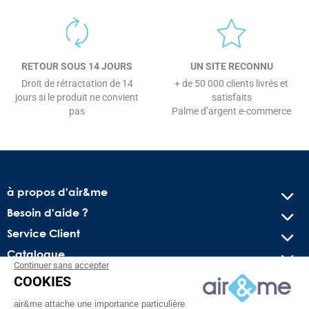
RETOUR SOUS 14 JOURS
UN SITE RECONNU
Droit de rétractation de 14
+ de 50 000 clients livrés et
jours si le produit ne convient
satisfaits
pas
Palme d’argent e-commerce
à propos d'air&me
Besoin d'aide ?
Service Client
Catalogue
Continuer sans accepter
COOKIES
Recevez nos offres spéciales !
air&me attache une importance particulière