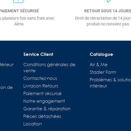
PAIEMENT SÉCURISÉ
RETOUR SOUS 14 JOUR
 plusieurs fois sans frais avec
Droit de rétractation de 14 jours
Alma
produit ne convient pas
Service Client
Catalogue
térieur
Conditions générales de
Air & Me
vente
Stadler Form
Contactez-nous
Problèmes & solutio
Livraison Retours
intérieur
ion de
Paiement sécurisé
Notre engagement
Garantie & réparation
Pièces détachées
Location