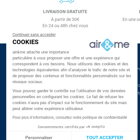
LIVRAISON GRATUITE
À partir de 30€
En une ou
En 24 ou 48h chez vous
Continuer sans accepter
COOKIES
air&me attache une importance
particulière à vous proposer une offre et une expérience qui
à propos d'air&me
Besoin d'aide ?
correspondent à vos besoins. Nous utilisons des cookies et des
La société
Nos guides de l'air in
technologies équivalentes afin d’analyser le trafic de notre site et
de proposer des contenus et fonctionnalités personnalisés sur les
Air&me dans la presse
Lexique
réseaux sociaux.
Les distributeurs air&me
Appareils connectés
Vous pouvez garder le contrôle sur l’utilisation de vos données
Avis Clients ★★★★★
COVID-19 & purificat
personnelles en configurant les cookies. Le fait de refuser les
l’air
Qui sommes-nous ?
cookies n’aura pas d’impact sur le fonctionnement du site mais
peut altérer votre expérience utilisateur.
Promotions
Mentions légales
Meilleures ventes
Pour plus d’informations, consultez notre politique de confidentialité
Confidentialité et données
personnelles
FAQ
Consentements certifiés par
Nos marques
Le blog
Personnaliser
TOUT ACCEPTER