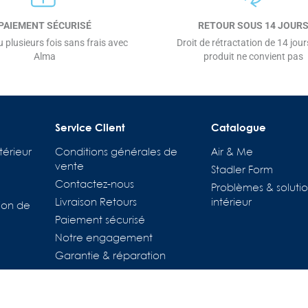
PAIEMENT SÉCURISÉ
RETOUR SOUS 14 JOUR
 plusieurs fois sans frais avec
Droit de rétractation de 14 jours
Alma
produit ne convient pas
Service Client
Catalogue
térieur
Conditions générales de
Air & Me
vente
Stadler Form
Contactez-nous
Problèmes & solutio
Livraison Retours
intérieur
ion de
Paiement sécurisé
tions
Notre engagement
es de confidentialité, en garantissant la conformité avec les régl
Garantie & réparation
Pièces détachées
Location