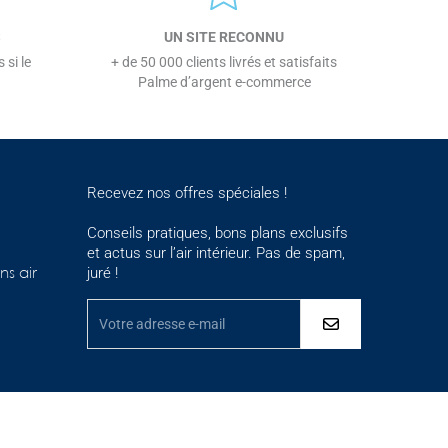
S
UN SITE RECONNU
 si le
+ de 50 000 clients livrés et satisfaits
Palme d’argent e-commerce
Recevez nos offres spéciales !
Conseils pratiques, bons plans exclusifs
et actus sur l’air intérieur. Pas de spam,
juré !
ns air
ementations. Personnalisez vos préférences pour contrôler la maniè