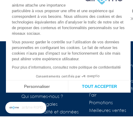
air&me attache une importance
particulière à vous proposer une offre et une expérience qui
LIVRAISON GRATUITE
correspondent à vos besoins. Nous utilisons des cookies et des
À partir de 30€
En une ou
technologies équivalentes afin d’analyser le trafic de notre site et
En 24 ou 48h chez vous
de proposer des contenus et fonctionnalités personnalisés sur les
réseaux sociaux.
Vous pouvez garder le contrôle sur l’utilisation de vos données
personnelles en configurant les cookies. Le fait de refuser les
cookies n’aura pas d’impact sur le fonctionnement du site mais
à propos d'air&me
Besoin d'aide ?
peut altérer votre expérience utilisateur.
La société
Nos guides de l'air in
Pour plus d’informations, consultez notre politique de confidentialité
Air&me dans la presse
Lexique
Consentements certifiés par
Les distributeurs air&me
Appareils connectés
Personnaliser
TOUT ACCEPTER
Avis Clients ★★★★★
COVID-19 & purificat
l’air
Plateforme de Gestion du Consentement : Personnalisez vos Op
Axeptio consent
Qui sommes-nous ?
Promotions
Mentions légales
Notre plateforme vous permet d'adapter et de gérer vos paramètr
air&me RGPD
Meilleures ventes
Confidentialité et données
personnelles
FAQ
Nos marques
Le blog