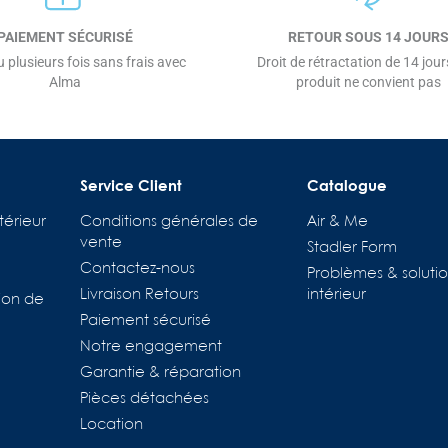
PAIEMENT SÉCURISÉ
RETOUR SOUS 14 JOUR
 plusieurs fois sans frais avec
Droit de rétractation de 14 jours
Alma
produit ne convient pas
Service Client
Catalogue
térieur
Conditions générales de
Air & Me
vente
Stadler Form
Contactez-nous
Problèmes & solutio
Livraison Retours
intérieur
ion de
Paiement sécurisé
Notre engagement
Garantie & réparation
Pièces détachées
Location