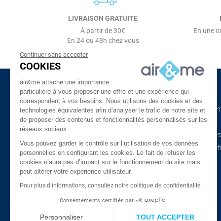
LIVRAISON GRATUITE
À partir de 30€
En une ou
En 24 ou 48h chez vous
Continuer sans accepter
COOKIES
air&me attache une importance
particulière à vous proposer une offre et une expérience qui
à propos d'air&me
Besoin d'aide ?
correspondent à vos besoins. Nous utilisons des cookies et des
La société
Nos guides de l'air in
technologies équivalentes afin d’analyser le trafic de notre site et
de proposer des contenus et fonctionnalités personnalisés sur les
Air&me dans la presse
Lexique
réseaux sociaux.
Les distributeurs air&me
Appareils connectés
Vous pouvez garder le contrôle sur l’utilisation de vos données
Avis Clients ★★★★★
COVID-19 & purificat
personnelles en configurant les cookies. Le fait de refuser les
l’air
Qui sommes-nous ?
cookies n’aura pas d’impact sur le fonctionnement du site mais
peut altérer votre expérience utilisateur.
Promotions
Mentions légales
Meilleures ventes
Pour plus d’informations, consultez notre politique de confidentialité
Confidentialité et données
personnelles
FAQ
Consentements certifiés par
Nos marques
Le blog
Personnaliser
TOUT ACCEPTER