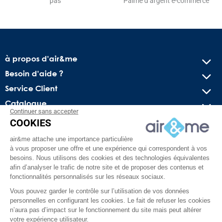
pas
Palme d’argent e-commerce
à propos d'air&me
Besoin d'aide ?
Service Client
Catalogue
Continuer sans accepter
COOKIES
Recevez nos offres spéciales !
air&me attache une importance particulière
Conseils pratiques, bons plans exclusifs et actus sur l’air
à vous proposer une offre et une expérience qui correspondent à vos
intérieur. Pas de spam, juré !
besoins. Nous utilisons des cookies et des technologies équivalentes
afin d’analyser le trafic de notre site et de proposer des contenus et
fonctionnalités personnalisés sur les réseaux sociaux.
Vous pouvez garder le contrôle sur l’utilisation de vos données
personnelles en configurant les cookies. Le fait de refuser les cookies
n’aura pas d’impact sur le fonctionnement du site mais peut altérer
votre expérience utilisateur.