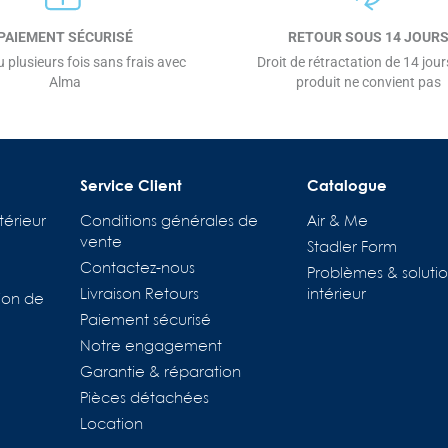
PAIEMENT SÉCURISÉ
RETOUR SOUS 14 JOUR
 plusieurs fois sans frais avec
Droit de rétractation de 14 jours
Alma
produit ne convient pas
Service Client
Catalogue
térieur
Conditions générales de
Air & Me
vente
Stadler Form
Contactez-nous
Problèmes & solutio
Livraison Retours
intérieur
ion de
Paiement sécurisé
Notre engagement
Garantie & réparation
Pièces détachées
Location