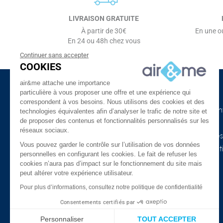
LIVRAISON GRATUITE
À partir de 30€
En une ou
En 24 ou 48h chez vous
Continuer sans accepter
COOKIES
air&me attache une importance
particulière à vous proposer une offre et une expérience qui
à propos d'air&me
Besoin d'aide ?
correspondent à vos besoins. Nous utilisons des cookies et des
La société
Nos guides de l'air in
technologies équivalentes afin d’analyser le trafic de notre site et
de proposer des contenus et fonctionnalités personnalisés sur les
Air&me dans la presse
Lexique
réseaux sociaux.
Les distributeurs air&me
Appareils connectés
Vous pouvez garder le contrôle sur l’utilisation de vos données
Avis Clients ★★★★★
COVID-19 & purificat
personnelles en configurant les cookies. Le fait de refuser les
l’air
Qui sommes-nous ?
cookies n’aura pas d’impact sur le fonctionnement du site mais
peut altérer votre expérience utilisateur.
Promotions
Mentions légales
Meilleures ventes
Pour plus d’informations, consultez notre politique de confidentialité
Confidentialité et données
personnelles
FAQ
Consentements certifiés par
Nos marques
Le blog
Personnaliser
TOUT ACCEPTER