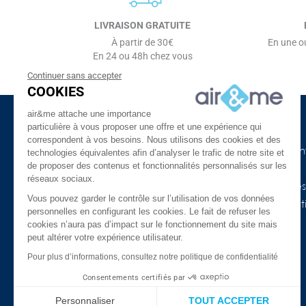
LIVRAISON GRATUITE
À partir de 30€
En une ou
En 24 ou 48h chez vous
Continuer sans accepter
COOKIES
air&me attache une importance
particulière à vous proposer une offre et une expérience qui
à propos d'air&me
Besoin d'aide ?
correspondent à vos besoins. Nous utilisons des cookies et des
La société
Nos guides de l'air in
technologies équivalentes afin d’analyser le trafic de notre site et
de proposer des contenus et fonctionnalités personnalisés sur les
Air&me dans la presse
Lexique
réseaux sociaux.
Les distributeurs air&me
Appareils connectés
Vous pouvez garder le contrôle sur l’utilisation de vos données
Avis Clients ★★★★★
COVID-19 & purificat
personnelles en configurant les cookies. Le fait de refuser les
l’air
Qui sommes-nous ?
cookies n’aura pas d’impact sur le fonctionnement du site mais
peut altérer votre expérience utilisateur.
Promotions
Mentions légales
Meilleures ventes
Pour plus d’informations, consultez notre politique de confidentialité
Confidentialité et données
personnelles
FAQ
Consentements certifiés par
Nos marques
Le blog
Personnaliser
TOUT ACCEPTER