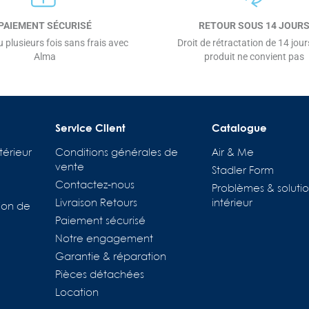
PAIEMENT SÉCURISÉ
RETOUR SOUS 14 JOUR
 plusieurs fois sans frais avec
Droit de rétractation de 14 jours
Alma
produit ne convient pas
Service Client
Catalogue
térieur
Conditions générales de
Air & Me
vente
Stadler Form
Contactez-nous
Problèmes & solutio
Livraison Retours
intérieur
ion de
Paiement sécurisé
Notre engagement
Garantie & réparation
Pièces détachées
Location