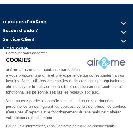
à propos d'air&me
Besoin d'aide ?
Service Client
Catalogue
Continuer sans accepter
COOKIES
Recevez nos offres spéciales !
air&me attache une importance particulière
Conseils pratiques, bons plans exclusifs et actus sur l’air
à vous proposer une offre et une expérience qui correspondent à vos
intérieur. Pas de spam, juré !
besoins. Nous utilisons des cookies et des technologies équivalentes
afin d’analyser le trafic de notre site et de proposer des contenus et
fonctionnalités personnalisés sur les réseaux sociaux.
Vous pouvez garder le contrôle sur l’utilisation de vos données
personnelles en configurant les cookies. Le fait de refuser les cookies
n’aura pas d’impact sur le fonctionnement du site mais peut altérer
votre expérience utilisateur.
Pour plus d’informations, consultez notre politique de confidentialité
Facebook
YouTube
Pinterest
Instagram
TikTok