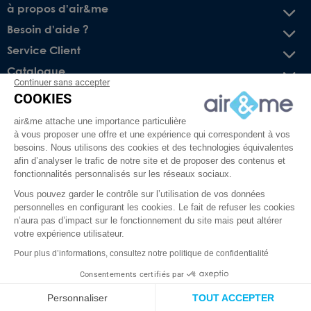
à propos d'air&me
Besoin d'aide ?
Service Client
Catalogue
Continuer sans accepter
COOKIES
Recevez nos offres spéciales !
air&me attache une importance particulière
Conseils pratiques, bons plans exclusifs et actus sur l’air
à vous proposer une offre et une expérience qui correspondent à vos
intérieur. Pas de spam, juré !
besoins. Nous utilisons des cookies et des technologies équivalentes
afin d’analyser le trafic de notre site et de proposer des contenus et
fonctionnalités personnalisés sur les réseaux sociaux.
Vous pouvez garder le contrôle sur l’utilisation de vos données
personnelles en configurant les cookies. Le fait de refuser les cookies
n’aura pas d’impact sur le fonctionnement du site mais peut altérer
votre expérience utilisateur.
Pour plus d’informations, consultez notre politique de confidentialité
Facebook
YouTube
Pinterest
Instagram
TikTok
Consentements certifiés par
air&me RGPD
Personnaliser
TOUT ACCEPTER
© 2008-2026 -
WAF-Direct
- Tous droits réservés