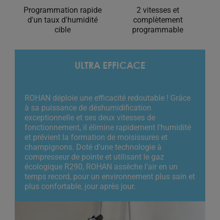
Programmation rapide
2 vitesses et
d'un taux d'humidité
complètement
cible
programmable
ULTRA EFFICACE
ROHAN déploie une efficacité redoutable ! Grâce
à sa puissance de déshumidification
exceptionnelle et ses deux vitesses de
fonctionnement, il élimine rapidement l’humidité
et prévient la formation de moisissures et
champignons. Doté d’une technologie à
compresseur de pointe et utilisant le gaz
écologique R290, ROHAN assèche l’air en un
temps record, pour un environnement plus sain et
plus confortable, jour après jour.