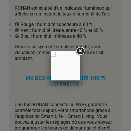
ROHAN est équipé d’un indicateur lumineux qui
affiche en un instant le taux d’humidité de l’air.
🔴 Rouge : humidité supérieure à 60 %
🟢 Vert : humidité idéale, entre 40 % et 60 %
🔵 Bleu : humidité inférieure à 40 %
Grâce à ce système simple et intuitif, vous
visualisez immédiatement la qualité de l’air
ambiant.
UN DÉSHUMIDIFICATEUR 100 %
CONNECTÉ !
Une fois ROHAN connecté au Wi-Fi, gardez le
contrôle total depuis votre smartphone grâce à
l’application Smart Life – Smart Living. Vous
pouvez ajuster les réglages où que vous soyez :
programmer les heures de démarrage et d’arrêt,